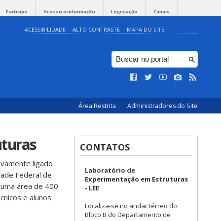
Participe
Acesso à informação
Legislação
Canais
ACESSIBILIDADE
ALTO CONTRASTE
MAPA DO SITE
Área Restrita
Administradores do Site
uturas
CONTATOS
tivamente ligado
Laboratório de
ade Federal de
Experimentação em Estruturas
i uma área de 400
- LEE
cnicos e alunos
Localiza-se no andar térreo do
Bloco B do Departamento de