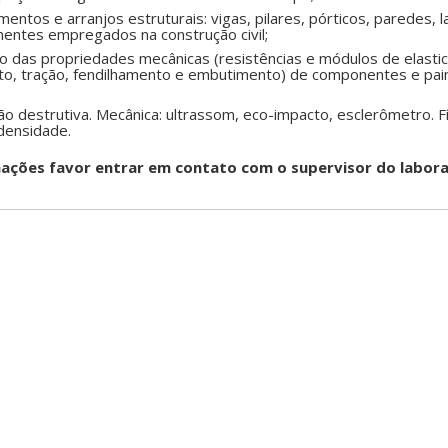
entos e arranjos estruturais: vigas, pilares, pórticos, paredes, l
entes empregados na construção civil;
o das propriedades mecânicas (resistências e módulos de elastic
o, tração, fendilhamento e embutimento) de componentes e pai
não destrutiva. Mecânica: ultrassom, eco-impacto, esclerômetro. F
 densidade.
s favor entrar em contato com o supervisor do labora