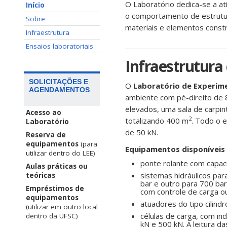
O Laboratório dedica-se a at
Início
o comportamento de estrutur
Sobre
materiais e elementos constr
Infraestrutura
Ensaios laboratoriais
Infraestrutura 
SOLICITAÇÕES E
O
Laboratório de Experime
AGENDAMENTOS
ambiente com pé-direito de 
elevados, uma sala de carpin
Acesso ao
2
totalizando 400 m
. Todo o 
Laboratório
de 50 kN.
Reserva de
equipamentos
(para
Equipamentos disponíveis 
utilizar dentro do LEE)
ponte rolante com capac
Aulas práticas ou
sistemas hidráulicos pa
teóricas
bar e outro para 700 bar
Empréstimos de
com controle de carga o
equipamentos
atuadores do tipo cilindr
(utilizar em outro local
células de carga, com in
dentro da UFSC)
kN e 500 kN. A leitura d