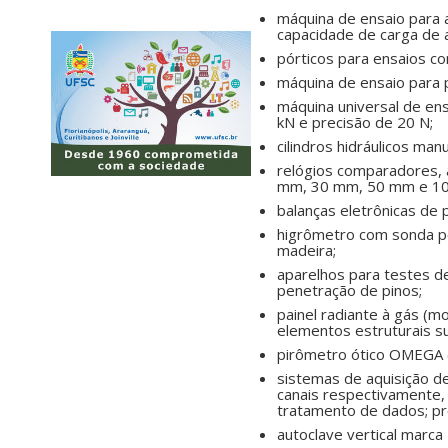
máquina de ensaio para a
capacidade de carga de 
pórticos para ensaios c
máquina de ensaio para 
máquina universal de en
kN e precisão de 20 N;
cilindros hidráulicos ma
relógios comparadores, 
mm, 30 mm, 50 mm e 100
balanças eletrônicas de 
higrômetro com sonda po
madeira;
aparelhos para testes d
penetração de pinos;
painel radiante à gás (
elementos estruturais s
pirômetro ótico OMEGA (f
sistemas de aquisição d
canais respectivamente
tratamento de dados; p
autoclave vertical marca