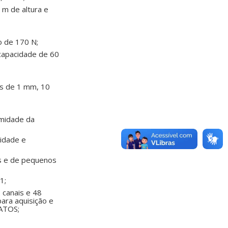
 m de altura e
o de 170 N;
 capacidade de 60
os de 1 mm, 10
umidade da
idade e
is e de pequenos
1;
 canais e 48
ara aquisição e
RATOS;