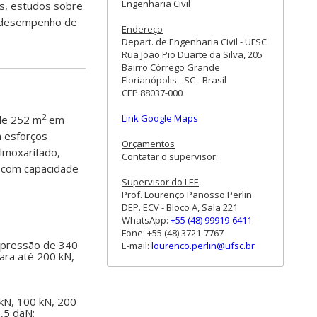
Engenharia Civil
as, estudos sobre
e desempenho de
Endereço
Depart. de Engenharia Civil - UFSC
Rua João Pio Duarte da Silva, 205
Bairro Córrego Grande
Florianópolis - SC - Brasil
CEP 88037-000
2
Link Google Maps
de 252 m
em
m esforços
Orçamentos
almoxarifado,
Contatar o supervisor.
e com capacidade
Supervisor do LEE
Prof. Lourenço Panosso Perlin
DEP. ECV - Bloco A, Sala 221
WhatsApp:
+55 (48) 99919-6411
Fone: +55 (48) 3721-7767
 pressão de 340
E-mail:
lourenco.perlin@ufsc.br
ara até 200 kN,
 kN, 100 kN, 200
2,5 daN;