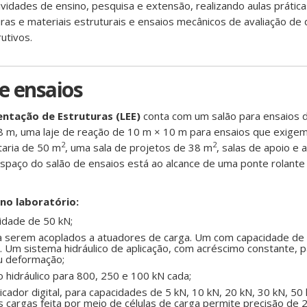
ividades de ensino, pesquisa e extensão, realizando aulas prátic
as e materiais estruturais e ensaios mecânicos de avaliação d
utivos.
e ensaios
ntação de Estruturas (LEE)
conta com um salão para ensaios 
8 m, uma laje de reação de 10 m × 10 m para ensaios que exige
2
2
taria de 50 m
, uma sala de projetos de 38 m
, salas de apoio e 
espaço do salão de ensaios está ao alcance de uma ponte rolant
no laboratório:
idade de 50 kN;
ra serem acoplados a atuadores de carga. Um com capacidade de
. Um sistema hidráulico de aplicação, com acréscimo constante, p
u deformação;
o hidráulico para 800, 250 e 100 kN cada;
dicador digital, para capacidades de 5 kN, 10 kN, 20 kN, 30 kN, 50
as cargas feita por meio de células de carga permite precisão de 