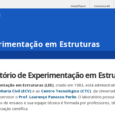
Simplifique!
Comunica BR
rimentação em Estruturas
tório de Experimentação em Estr
ntação em Estruturas (LEE)
, criado em 1983, está administra
aria Civil (ECV)
e ao
Centro Tecnológico (CTC)
da Universid
pervisor o
Prof. Lourenço Panosso Perlin
. O laboratório possu
ão de ensaios e sua equipe técnica é formada por professores, té
iação científica.