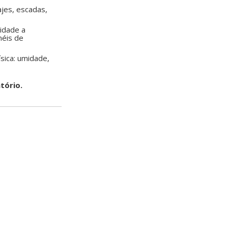
ajes, escadas,
idade a
néis de
ísica: umidade,
tório.