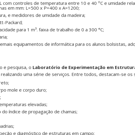
o
 L com controles de temperatura entre 10 e 40
C e umidade rela
rnas em mm: L=500 x P=400 x A=1200;
ra, e medidores de umidade da madeira;
tt-Packard;
cidade para 1 m³. faixa de trabalho de 0 a 300 °C;
ria;
mais equipamentos de informática para os alunos bolsistas, adq
no e pesquisa, o
Laboratório de Experimentação em Estrutura
ealizando uma série de serviços. Entre todos, destacam-se os 
reto;
rpo mole e corpo duro;
;
temperaturas elevadas;
 do índice de propagação de chamas;
adrias;
nspeção e diagnóstico de estruturas em campo;