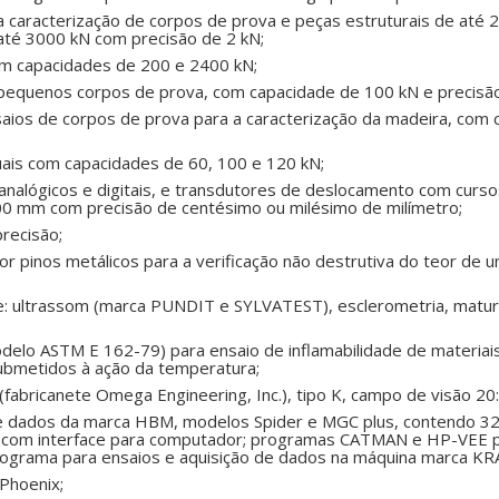
 caracterização de corpos de prova e peças estruturais de até 2
até 3000 kN com precisão de 2 kN;
om capacidades de 200 e 2400 kN;
pequenos corpos de prova, com capacidade de 100 kN e precisã
saios de corpos de prova para a caracterização da madeira, com
nuais com capacidades de 60, 100 e 120 kN;
analógicos e digitais, e transdutores de deslocamento com curs
 mm com precisão de centésimo ou milésimo de milímetro;
precisão;
r pinos metálicos para a verificação não destrutiva do teor de 
e: ultrassom (marca PUNDIT e SYLVATEST), esclerometria, matur
modelo ASTM E 162-79) para ensaio de inflamabilidade de materia
ubmetidos à ação da temperatura;
abricanete Omega Engineering, Inc.), tipo K, campo de visão 20:
e dados da marca HBM, modelos Spider e MGC plus, contendo 32
, com interface para computador; programas CATMAN e HP-VEE p
rograma para ensaios e aquisição de dados na máquina marca K
 Phoenix;