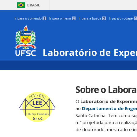
BRASIL
Ir para o conteúdo
1
Ir para o menu
2
Ir para a busca
3
Ir para o rodapé
4
Laboratório de Expe
Sobre o Labora
O
Laboratório de Experime
ao
Departamento de Engenh
Santa Catarina. Tem como su
2
m
projetada para a realizaç
de doutorado, mestrado e inic