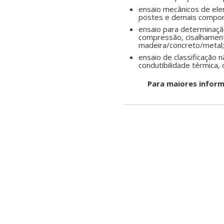
ensaio mecânicos de elem
postes e demais compon
ensaio para determinaçã
compressão, cisalhament
madeira/concreto/metal;
ensaio de classificação 
condutibilidade térmica,
Para maiores informaçõe