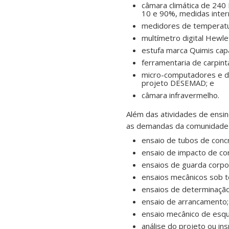
câmara climática de 240
10 e 90%, medidas inte
medidores de temperatu
multímetro digital Hewle
estufa marca Quimis capa
ferramentaria de carpinta
micro-computadores e de
projeto DESEMAD; e
câmara infravermelho.
Além das atividades de ensi
as demandas da comunidade r
ensaio de tubos de conc
ensaio de impacto de co
ensaios de guarda corpo
ensaios mecânicos sob 
ensaios de determinação
ensaio de arrancamento;
ensaio mecânico de esqu
análise do projeto ou i