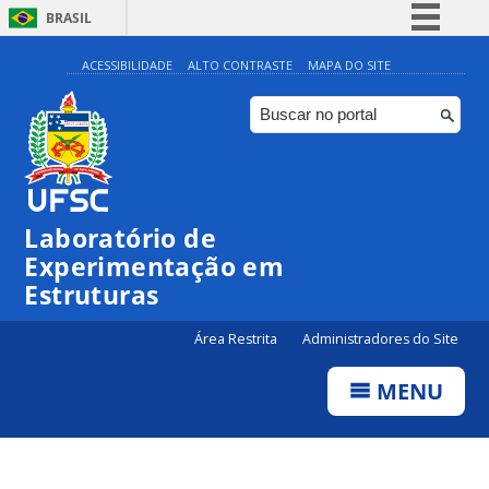
BRASIL
Simplifique!
ACESSIBILIDADE
ALTO CONTRASTE
MAPA DO SITE
Comunica BR
Participe
Acesso à informação
Legislação
Laboratório de
Canais
Experimentação em
Estruturas
Área Restrita
Administradores do Site
MENU